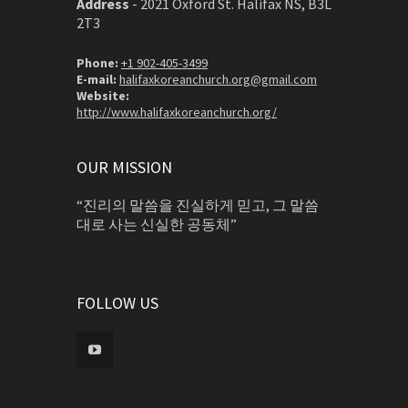
Address
-
2021 Oxford St. Halifax NS, B3L
2T3
Phone:
+1 902-405-3499
E-mail:
halifaxkoreanchurch.org@gmail.com
Website:
http://www.halifaxkoreanchurch.org/
OUR MISSION
“진리의 말씀을 진실하게 믿고, 그 말씀
대로 사는 신실한 공동체”
FOLLOW US