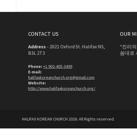
CONTACT US
OUR M
Address
-
2021 Oxford St. Halifax NS,
“진리의
B3L 2T3
씀대로 
Phone:
+1 902-405-3499
E-mail:
halifaxkoreanchurch.org@gmail.com
Website:
http://www.halifaxkoreanchurch.org/
HALIFAX KOREAN CHURCH 2026. All Rights reserved.