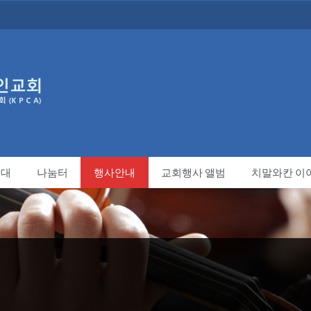
세대
나눔터
행사안내
교회행사 앨범
치말와칸 이