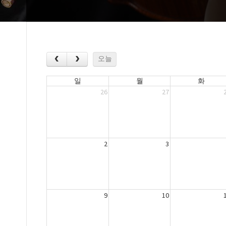
오늘
일
월
화
26
27
2
3
9
10