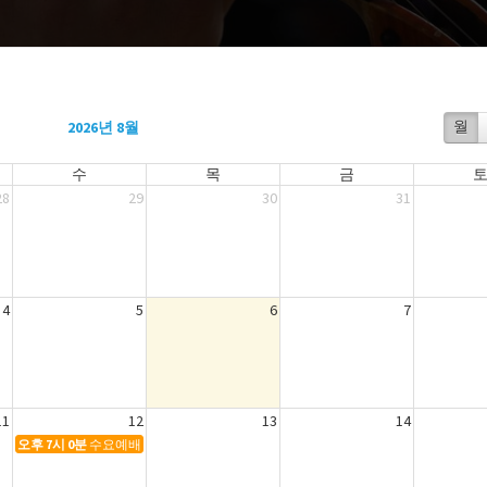
2026년 8월
월
수
목
금
28
29
30
31
4
5
6
7
11
12
13
14
오후 7시 0분
수요예배