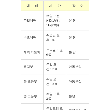
예 배
시 간
장 소
주일 오전
주일예배
9:30(1부) ,
본 당
11시(2부)
수요일 오
수요예배
본 당
후
7:00
토요일 오전
새벽 기도회
본 당
6:00
주일 오
유치부
아동부실
전
10:30
주일 오
유
.
초등부
아동부실
전
10:30
주일 오후
중
.
고등부
본당
2
:00
주일모임 오