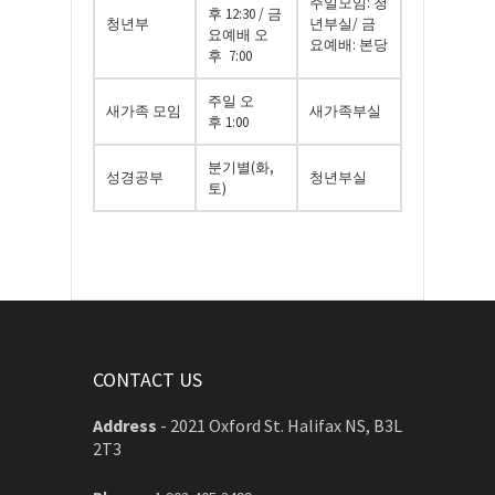
주일모임: 청
후 12:30
/
금
청년부
년부실/ 금
요예배 오
요예배: 본당
후 7
:00
주일 오
새가족 모임
새가족부실
후
1:00
분기별(화,
성경공부
청년부실
토)
CONTACT US
Address
-
2021 Oxford St. Halifax NS, B3L
2T3