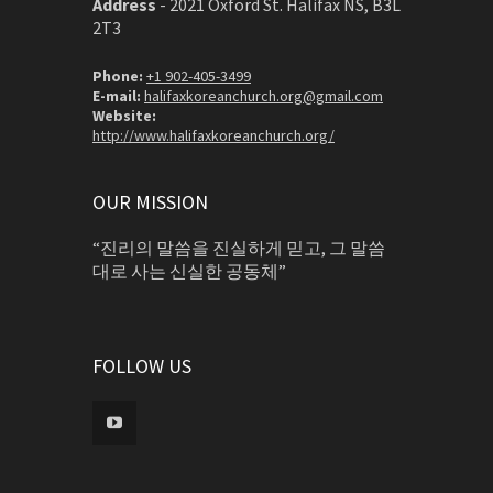
Address
-
2021 Oxford St. Halifax NS, B3L
2T3
Phone:
+1 902-405-3499
E-mail:
halifaxkoreanchurch.org@gmail.com
Website:
http://www.halifaxkoreanchurch.org/
OUR MISSION
“진리의 말씀을 진실하게 믿고, 그 말씀
대로 사는 신실한 공동체”
FOLLOW US